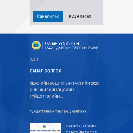
Санал өгөх
Үр дүн харах
ЗДТГ
САНАЛ БОЛГОХ
ХӨГЖЛИЙН БОДЛОГЫН ТАСГИЙН 2025
ОНЫ ЖИЛИЙН ЭЦСИЙН
ГҮЙЦЭТГЭЛИЙН...
гүйцэтгэлийн тайлан, үнэлгэээ
САНХҮҮ, ТӨРИЙН
САНГИЙН ТАСАГ