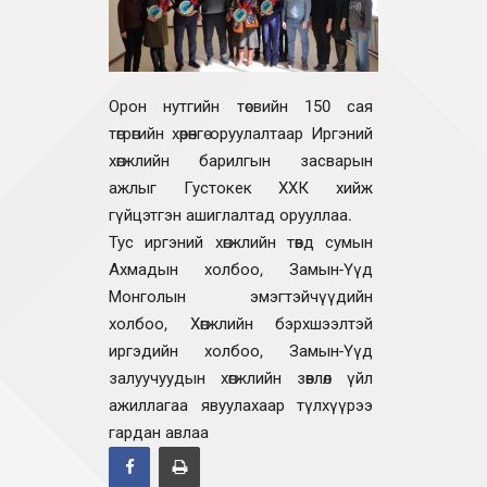
Бодлого төлөвлөлт
Орон нутгийн төсвийн 150 сая
төгрөгийн хөрөнгө оруулалтаар Иргэний
хөгжлийн барилгын засварын
ажлыг Густокек ХХК хийж
гүйцэтгэн ашиглалтад орууллаа.
Тус иргэний хөгжлийн төвд сумын
Ахмадын холбоо, Замын-Үүд
Монголын эмэгтэйчүүдийн
холбоо, Хөгжлийн бэрхшээлтэй
иргэдийн холбоо, Замын-Үүд
залуучуудын хөгжлийн зөвлөл үйл
ажиллагаа явуулахаар түлхүүрээ
гардан авлаа