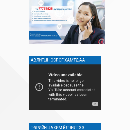
АВЛИГЫН ЭСРЭГ ХАМТДАА
ТӨРИЙН ЦАХИМ ҮЙЛЧИЛГЭЭ