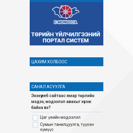
ЦАХИМ ХОЛБООС
САНАЛ АСУУЛГА
Энэхүү веб сайтаас ямар төрлийн
мэдээ, мэдээлэл авахыг хүсэж
байна вэ?
Цаг үеийн мэдээлэл
Сумын танилцуулга, түүхэн
хүмүүс