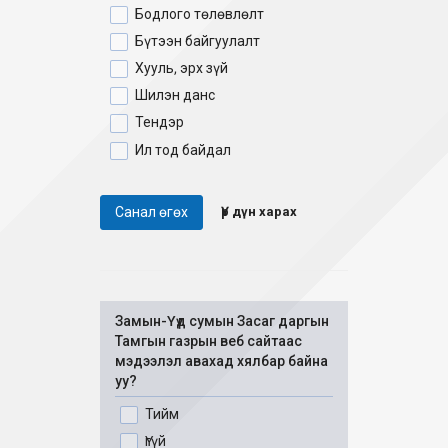
Бодлого төлөвлөлт
Бүтээн байгуулалт
Хууль, эрх зүй
Шилэн данс
Тендэр
Ил тод байдал
Санал өгөх
Үр дүн харах
Замын-Үүд сумын Засаг даргын
Тамгын газрын веб сайтаас
мэдээлэл авахад хялбар байна
уу?
Тийм
Үгүй