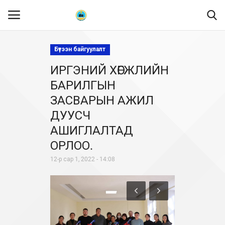
Бүтээн байгуулалт
ИРГЭНИЙ ХӨГЖЛИЙН
Нүүр
БАРИЛГЫН
Танилцуулга
ЗАСВАРЫН АЖИЛ
ДУУСЧ
МЭДЭЭЛЭЛ
АШИГЛАЛТАД
ОРЛОО.
Хууль эрх зүй
12-р сар 1, 2022 - 14:08
Шилэн данс
Тендер
Ил тод байдал