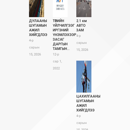
ДУЛААНЫ
ТӨРИЙН
2.1 км
ШУГАМЫН
ҮЙЛЧИЛГЭЭГ
АВТО
АЖИЛ
ИРГЭНИЙ
ЗАМ
ХИЙГДЛЭЭ
ҮНЭМЛЭХЭЭР
4-р
ЗАСАГ
4-р
сарын
ДАРГЫН
сарын
ТАМГЫН...
15, 2026
15, 2026
12-р
сар 1,
2022
ЦАХИЛГААНЫ
ШУГАМЫН
АЖИЛ
ХИЙГДЛЭЭ
4-р
сарын
15, 2026