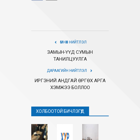
ӨМНӨХ НИЙТЛЭЛ
ЗАМЫН-ҮҮД СУМЫН
ТАНИЛЦУУЛГА
ДАРААГИЙН НИЙТЛЭЛ
ИРГЭНИЙ АНДГАЙ ӨРГӨХ АРГА
ХЭМЖЭЭ БОЛЛОО
ХОЛБООТОЙ БИЧЛЭГҮҮД